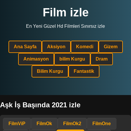
Film izle
En Yeni Güzel Hd Filmleri Sınırsız izle
Ana Sayfa
Aksiyon
Komedi
Gizem
Animasyon
bilim Kurgu
Dram
Bilim Kurgu
Fantastik
Aşk İş Başında 2021 izle
FilmViP
FilmOk
FilmOk2
FilmOne