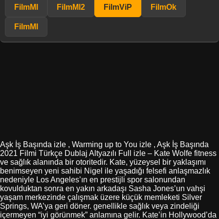
FilmMl
FilmMl2
FilmViP
FilmOk
FilmMl
Aşk İş Başında izle , Warming up to You izle , Aşk İş Başında
2021 Filmi Türkçe Dublaj Altyazılı Full izle – Kate Wolfe fitness
ve sağlık alanında bir otoritedir. Kate, yüzeysel bir yaklaşımı
benimseyen yeni sahibi Nigel ile yaşadığı felsefi anlaşmazlık
nedeniyle Los Angeles’ın en prestijli spor salonundan
kovulduktan sonra en yakın arkadaşı Sasha Jones’un vahşi
yaşam merkezinde çalışmak üzere küçük memleketi Silver
Springs, WA’ya geri döner. genellikle sağlık veya zindeliği
içermeyen “iyi görünmek” anlamına gelir. Kate’in Hollywood’da