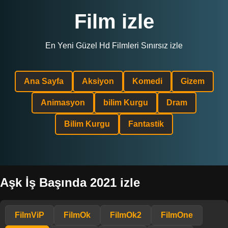
Film izle
En Yeni Güzel Hd Filmleri Sınırsız izle
Ana Sayfa
Aksiyon
Komedi
Gizem
Animasyon
bilim Kurgu
Dram
Bilim Kurgu
Fantastik
Aşk İş Başında 2021 izle
FilmViP
FilmOk
FilmOk2
FilmOne