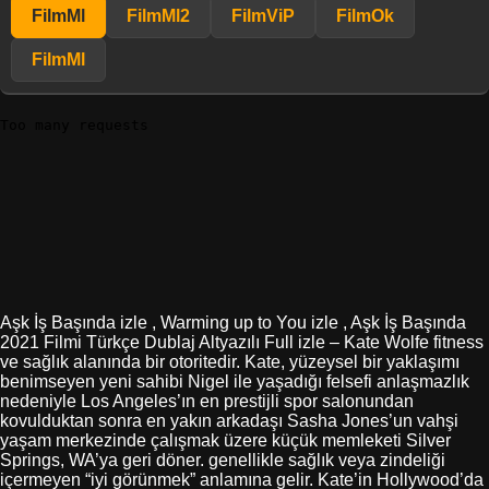
FilmMl
FilmMl2
FilmViP
FilmOk
FilmMl
Aşk İş Başında izle , Warming up to You izle , Aşk İş Başında
2021 Filmi Türkçe Dublaj Altyazılı Full izle – Kate Wolfe fitness
ve sağlık alanında bir otoritedir. Kate, yüzeysel bir yaklaşımı
benimseyen yeni sahibi Nigel ile yaşadığı felsefi anlaşmazlık
nedeniyle Los Angeles’ın en prestijli spor salonundan
kovulduktan sonra en yakın arkadaşı Sasha Jones’un vahşi
yaşam merkezinde çalışmak üzere küçük memleketi Silver
Springs, WA’ya geri döner. genellikle sağlık veya zindeliği
içermeyen “iyi görünmek” anlamına gelir. Kate’in Hollywood’da