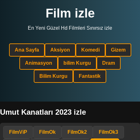
Film izle
En Yeni Güzel Hd Filmleri Sınırsız izle
Ana Sayfa
Aksiyon
Komedi
Gizem
Animasyon
bilim Kurgu
Dram
Bilim Kurgu
Fantastik
Umut Kanatları 2023 izle
FilmViP
FilmOk
FilmOk2
FilmOk3