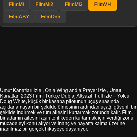
FilmMl
FilmMl2
FilmMl3
FilmVH
FilmABY
FilmOne
Umut Kanatları izle , On a Wing and a Prayer izle , Umut
Kanatları 2023 Filmi Türkçe Dublaj Altyazılı Full izle – Yolcu
Doug White, küçük bir kasaba pilotunun uçuş sırasında
açıklanamayan bir şekilde ölmesinin ardından uçağı güvenli bir
şekilde indirmek ve tüm ailesini kurtarmak zorunda kalır. Film,
bir adamın ailesini aşırı tehlikeden kurtarmak için verdiği zorlu
mücadeleyi konu alıyor ve inanç ve hayatta kalma üzerine
inanılmaz bir gerçek hikayeye dayanıyor.