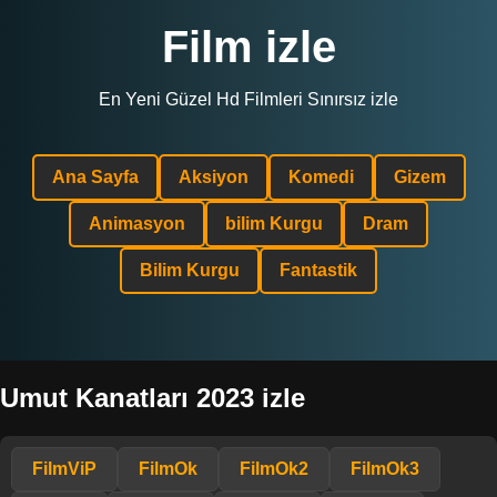
Film izle
En Yeni Güzel Hd Filmleri Sınırsız izle
Ana Sayfa
Aksiyon
Komedi
Gizem
Animasyon
bilim Kurgu
Dram
Bilim Kurgu
Fantastik
Umut Kanatları 2023 izle
FilmViP
FilmOk
FilmOk2
FilmOk3