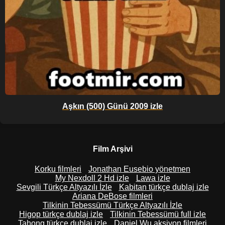
Aşkın (500) Günü 2009 izle
Film Arşivi
Korku filmleri
Jonathan Eusebio yönetmen
My Nexdoll 2 Hd izle
Lawa izle
Sevgili Türkçe Altyazılı İzle
Kabitan türkçe dublaj izle
Ariana DeBose filmleri
Tilkinin Tebessümü Türkçe Altyazılı İzle
Higop türkçe dublaj izle
Tilkinin Tebessümü full izle
Tahong türkçe dublaj izle
Daniel Wu aksiyon filmleri