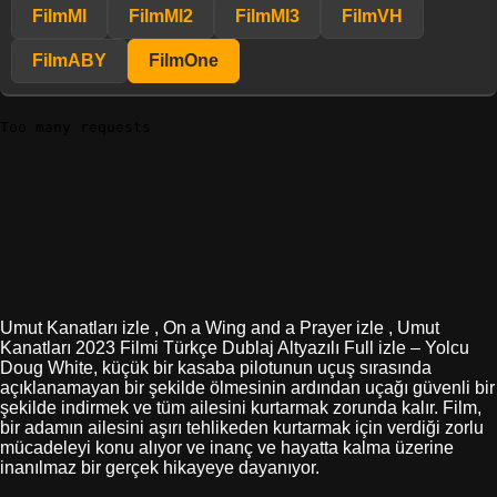
FilmMl
FilmMl2
FilmMl3
FilmVH
FilmABY
FilmOne
Umut Kanatları izle , On a Wing and a Prayer izle , Umut
Kanatları 2023 Filmi Türkçe Dublaj Altyazılı Full izle – Yolcu
Doug White, küçük bir kasaba pilotunun uçuş sırasında
açıklanamayan bir şekilde ölmesinin ardından uçağı güvenli bir
şekilde indirmek ve tüm ailesini kurtarmak zorunda kalır. Film,
bir adamın ailesini aşırı tehlikeden kurtarmak için verdiği zorlu
mücadeleyi konu alıyor ve inanç ve hayatta kalma üzerine
inanılmaz bir gerçek hikayeye dayanıyor.