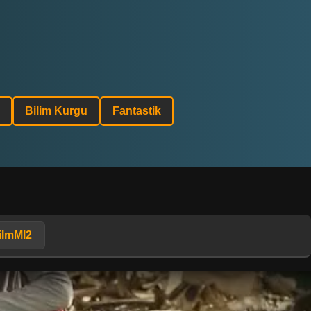
Bilim Kurgu
Fantastik
ilmMl2