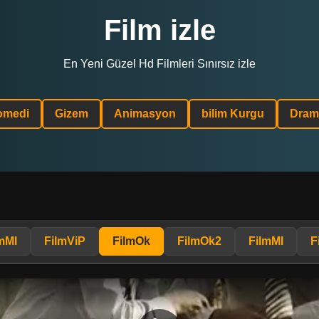
Film izle
En Yeni Güzel Hd Filmleri Sınırsız izle
omedi
Gizem
Animasyon
bilim Kurgu
Dram
mMl
FilmViP
FilmOk
FilmOk2
FilmMl
F