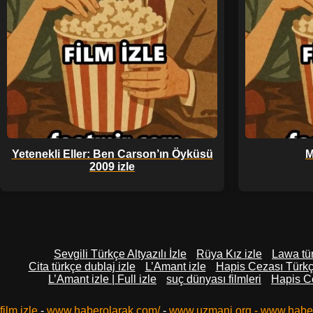
Yetenekli Eller: Ben Carson’ın Öyküsü
M
2009 izle
Sevgili Türkçe Altyazılı İzle
Rüya Kız izle
Lawa tür
Cita türkçe dublaj izle
L’Amant izle
Hapis Cezası Türkçe 
L’Amant izle | Full izle
suç dünyası filmleri
Hapis Ce
film izle
-
www.haberolarak.com/
-
www.uzmani.org
-
www.habe