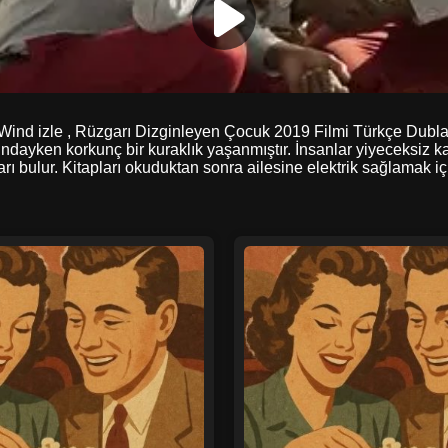
d izle , Rüzgarı Dizginleyen Çocuk 2019 Filmi Türkçe Dublaj Alt
ayken korkunç bir kuraklık yaşanmıştır. İnsanlar yiyeceksiz kalm
rı bulur. Kitapları okuduktan sonra ailesine elektrik sağlamak için