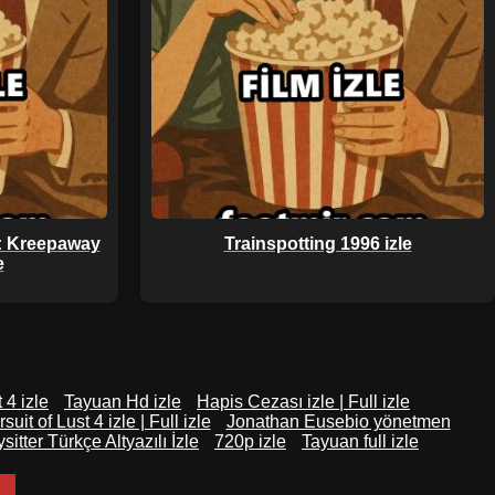
: Kreepaway
Trainspotting 1996 izle
e
 4 izle
Tayuan Hd izle
Hapis Cezası izle | Full izle
uit of Lust 4 izle | Full izle
Jonathan Eusebio yönetmen
itter Türkçe Altyazılı İzle
720p izle
Tayuan full izle