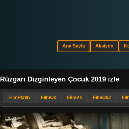
Ana Sayfa
Aksiyon
K
Rüzgarı Dizginleyen Çocuk 2019 izle
FilmPlatin
FilmOk
FilmVk
FilmOk2
Fil