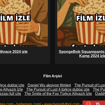
ihrace 2024 izle
SpongeBob Squarepants
Kamp 2024 izl
Film Arşivi
kçe dublaj izle
Daniel Wu aksiyon filmleri
The Pursuit of Lust
Altyazılı İzle
The Pursuit of Lust 4 türkçe dublaj izle
The Purs
zası full izle
The Smile of the Fox Türkçe Altyazılı İzle
Daddys
15
rea.com
-
haberpes.com/
-
www.hepsifutbol.com
-