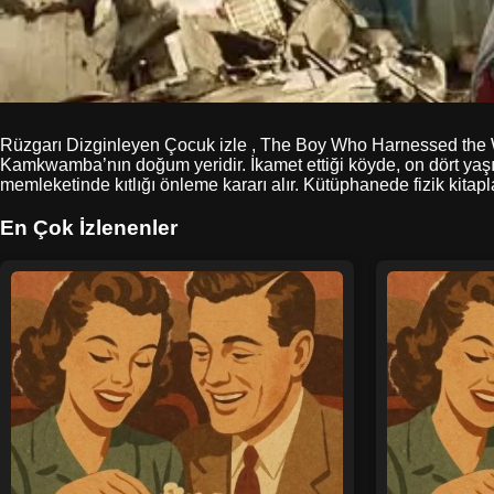
Rüzgarı Dizginleyen Çocuk izle , The Boy Who Harnessed the Win
Kamkwamba’nın doğum yeridir. İkamet ettiği köyde, on dört yaşınd
memleketinde kıtlığı önleme kararı alır. Kütüphanede fizik kitapla
En Çok İzlenenler