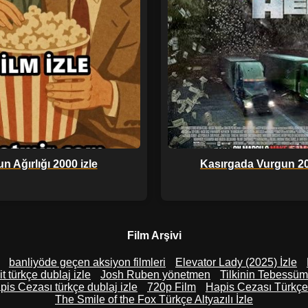
n Ağırlığı 2000 izle
Kasırgada Vurgun 20
Film Arşivi
banliyöde geçen aksiyon filmleri
Elevator Lady (2025) İzle
it türkçe dublaj izle
Josh Ruben yönetmen
Tilkinin Tebessümü
pis Cezası türkçe dublaj izle
720p Film
Hapis Cezası Türkçe A
The Smile of the Fox Türkçe Altyazılı İzle