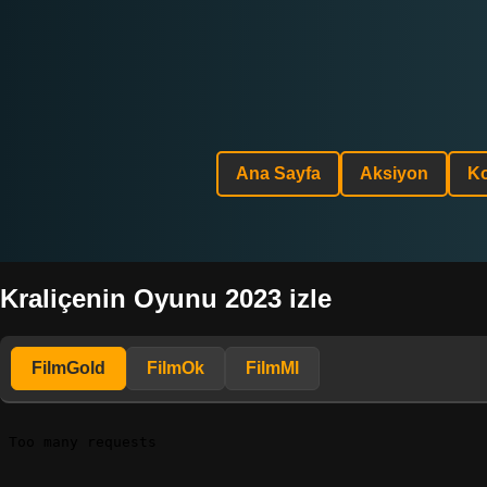
Ana Sayfa
Aksiyon
K
Kraliçenin Oyunu 2023 izle
FilmGold
FilmOk
FilmMl