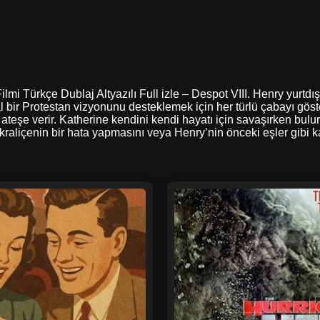
lmi Türkçe Dublaj Altyazılı Full izle – Despot VIII. Henry yurtdış
al bir Protestan vizyonunu desteklemek için her türlü çabayı göste
 ateşe verir. Katherine kendini kendi hayatı için savaşırken bul
kraliçenin bir hata yapmasını veya Henry’nin önceki eşler gibi 