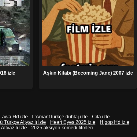
18 izle
Aşkın Kitabı (Becoming Jane) 2007 izle
Lawa Hd izle
L’Amant türkçe dublaj izle
Cita izle
 Türkçe Altyazılı İzle
Heart Eyes 2025 izle
Higop Hd izle
ltyazılı İzle
2025 aksiyon komedi filmleri