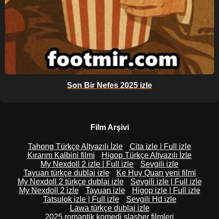
Son Bir Nefes 2025 izle
Film Arşivi
Tahong Türkçe Altyazılı İzle
Cita izle | Full izle
Kırarım Kalbini filmi
Higop Türkçe Altyazılı İzle
My Nexdoll 2 izle | Full izle
Sevgili izle
Tayuan türkçe dublaj izle
Ke Huy Quan yeni filmi
My Nexdoll 2 türkçe dublaj izle
Sevgili izle | Full izle
My Nexdoll 2 izle
Tayuan izle
Higop izle | Full izle
Tatsulok izle | Full izle
Sevgili Hd izle
Lawa türkçe dublaj izle
2025 romantik komedi slasher filmleri