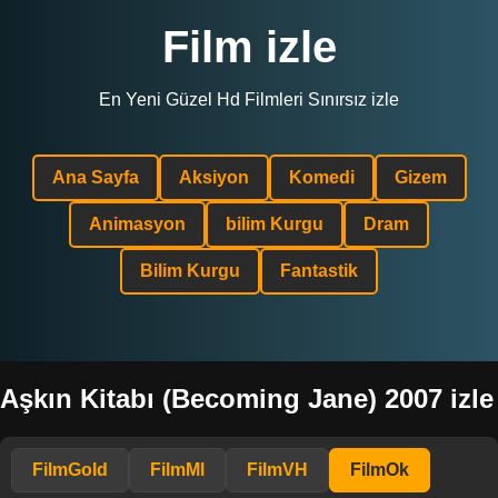
Film izle
En Yeni Güzel Hd Filmleri Sınırsız izle
Ana Sayfa
Aksiyon
Komedi
Gizem
Animasyon
bilim Kurgu
Dram
Bilim Kurgu
Fantastik
Aşkın Kitabı (Becoming Jane) 2007 izle
FilmGold
FilmMl
FilmVH
FilmOk