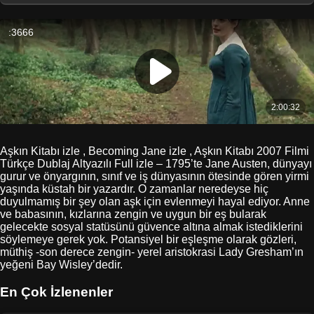
Aşkın Kitabı izle , Becoming Jane izle , Aşkın Kitabı 2007 Filmi
Türkçe Dublaj Altyazılı Full izle – 1795’te Jane Austen, dünyayı
gurur ve önyargının, sınıf ve iş dünyasının ötesinde gören yirmi
yaşında küstah bir yazardır. O zamanlar neredeyse hiç
duyulmamış bir şey olan aşk için evlenmeyi hayal ediyor. Anne
ve babasının, kızlarına zengin ve uygun bir eş bularak
gelecekte sosyal statüsünü güvence altına almak istediklerini
söylemeye gerek yok. Potansiyel bir eşleşme olarak gözleri,
müthiş -son derece zengin- yerel aristokrasi Lady Gresham’ın
yeğeni Bay Wisley’dedir.
En Çok İzlenenler