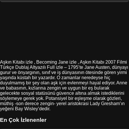
Aşkın Kitabı izle , Becoming Jane izle , Aşkın Kitabı 2007 Filmi
Türkçe Dublaj Altyazılı Full izle – 1795’te Jane Austen, dünyayı
gurur ve önyargının, sınıf ve iş dünyasının ötesinde gören yirmi
yaşında küstah bir yazardır. O zamanlar neredeyse hiç
duyulmamış bir şey olan aşk için evlenmeyi hayal ediyor. Anne
ve babasının, kızlarına zengin ve uygun bir eş bularak
gelecekte sosyal statüsünü güvence altına almak istediklerini
söylemeye gerek yok. Potansiyel bir eşleşme olarak gözleri,
müthiş -son derece zengin- yerel aristokrasi Lady Gresham’ın
yeğeni Bay Wisley’dedir.
En Çok İzlenenler