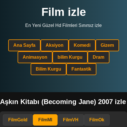
Film izle
En Yeni Güzel Hd Filmleri Sınırsız izle
Ana Sayfa
Aksiyon
Komedi
Gizem
Animasyon
bilim Kurgu
Dram
Bilim Kurgu
Fantastik
Aşkın Kitabı (Becoming Jane) 2007 izle
FilmGold
FilmMl
FilmVH
FilmOk