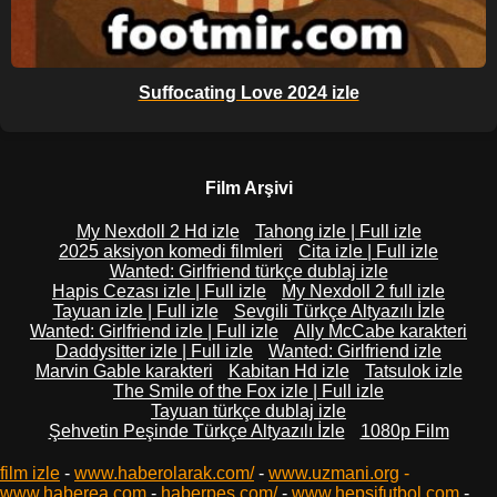
Suffocating Love 2024 izle
Film Arşivi
My Nexdoll 2 Hd izle
Tahong izle | Full izle
2025 aksiyon komedi filmleri
Cita izle | Full izle
Wanted: Girlfriend türkçe dublaj izle
Hapis Cezası izle | Full izle
My Nexdoll 2 full izle
Tayuan izle | Full izle
Sevgili Türkçe Altyazılı İzle
Wanted: Girlfriend izle | Full izle
Ally McCabe karakteri
Daddysitter izle | Full izle
Wanted: Girlfriend izle
Marvin Gable karakteri
Kabitan Hd izle
Tatsulok izle
The Smile of the Fox izle | Full izle
Tayuan türkçe dublaj izle
Şehvetin Peşinde Türkçe Altyazılı İzle
1080p Film
film izle
-
www.haberolarak.com/
-
www.uzmani.org
-
www.haberea.com
-
haberpes.com/
-
www.hepsifutbol.com
-