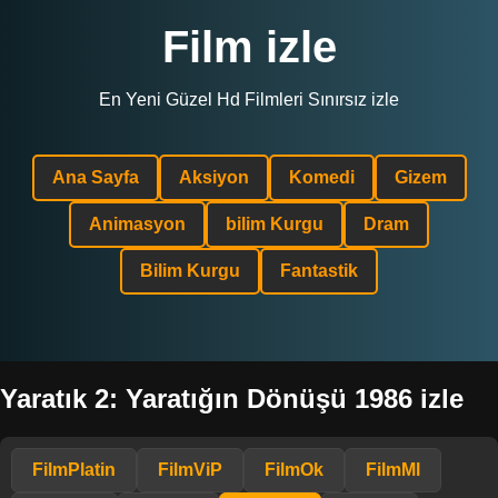
Film izle
En Yeni Güzel Hd Filmleri Sınırsız izle
Ana Sayfa
Aksiyon
Komedi
Gizem
Animasyon
bilim Kurgu
Dram
Bilim Kurgu
Fantastik
Yaratık 2: Yaratığın Dönüşü 1986 izle
FilmPlatin
FilmViP
FilmOk
FilmMl