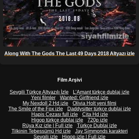
Along With The Gods The Last 49 Days 2018 Altyazı izle
Film Arşivi
Sevgili Türkçe Altyazılı İzle
L’Amant türkçe dublaj izle
Yeni filmler
Wanted: Girlfriend izle
My Nexdoll 2 Hd izle
Olivia Holt yeni filmi
The Smile of the Fox izle
Daddysitter türkçe dublaj izle
Hapis Cezası full izle
Cita Hd izle
Higop türkçe dublaj izle
720p izle
Rüya Kız izle | Full izle
Türkçe Dublaj izle
Tilkinin Tebessümü Hd izle
Jay Simmonds karakteri
Sevgili izle
Higop izle | Full izle