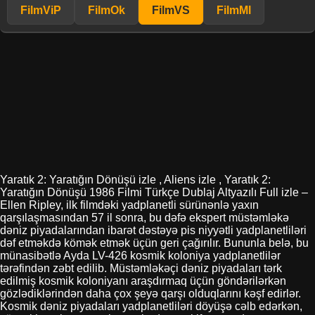
FilmViP
FilmOk
FilmVS
FilmMl
Yaratık 2: Yaratığın Dönüşü izle , Aliens izle , Yaratık 2:
Yaratığın Dönüşü 1986 Filmi Türkçe Dublaj Altyazılı Full izle –
Ellen Ripley, ilk filmdəki yadplanetli sürünənlə yaxın
qarşılaşmasından 57 il sonra, bu dəfə ekspert müstəmləkə
dəniz piyadalarından ibarət dəstəyə pis niyyətli yadplanetliləri
dəf etməkdə kömək etmək üçün geri çağırılır. Bununla belə, bu
münasibətlə Ayda LV-426 kosmik koloniya yadplanetlilər
tərəfindən zəbt edilib. Müstəmləkəçi dəniz piyadaları tərk
edilmiş kosmik koloniyanı araşdırmaq üçün göndərilərkən
gözlədiklərindən daha çox şeyə qarşı olduqlarını kəşf edirlər.
Kosmik dəniz piyadaları yadplanetliləri döyüşə cəlb edərkən,