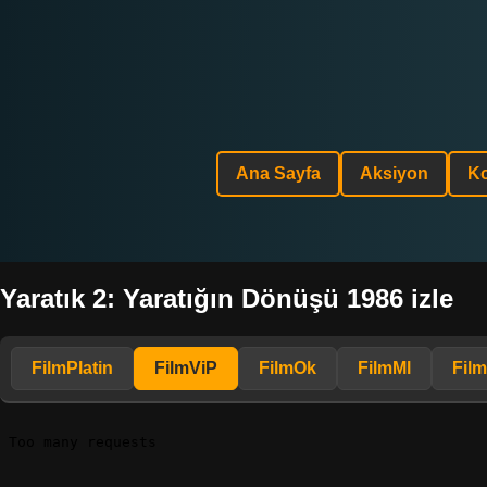
Ana Sayfa
Aksiyon
K
Yaratık 2: Yaratığın Dönüşü 1986 izle
FilmPlatin
FilmViP
FilmOk
FilmMl
Fil