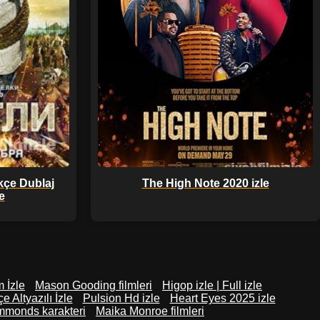
kçe Dublaj
The High Note 2020 izle
le
m İzle
Mason Gooding filmleri
Higop izle | Full izle
e Altyazılı İzle
Pulsion Hd izle
Heart Eyes 2025 izle
mmonds karakteri
Maika Monroe filmleri