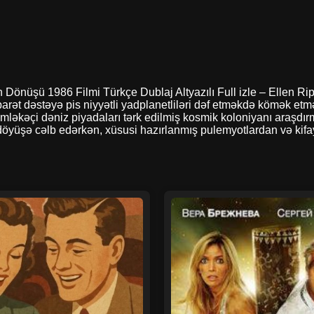
ığın Dönüşü 1986 Filmi Türkçe Dublaj Altyazılı Full izle – Ellen R
arət dəstəyə pis niyyətli yadplanetliləri dəf etməkdə kömək etm
təmləkəçi dəniz piyadaları tərk edilmiş kosmik koloniyanı araşd
i döyüşə cəlb edərkən, xüsusi hazırlanmış pulemyotlardan və kifa