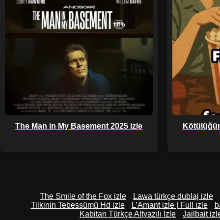
The Man in My Basement 2025 izle
Kötülüğün 
The Smile of the Fox izle
Lawa türkçe dublaj izle
Tilkinin Tebessümü Hd izle
L’Amant izle | Full izle
b
Kabitan Türkçe Altyazılı İzle
Jailbait izl