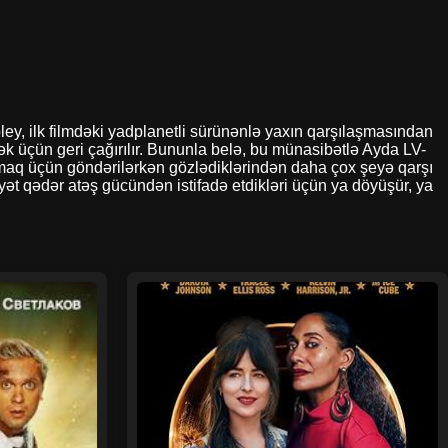
ipley, ilk filmdəki yadplanetli sürünənlə yaxın qarşılaşmasından
ək üçün geri çağırılır. Bununla belə, bu münasibətlə Ayda LV-
ırmaq üçün göndərilərkən gözlədiklərindən daha çox şeyə qarşı
yət qədər atəş gücündən istifadə etdikləri üçün ya döyüşür, ya