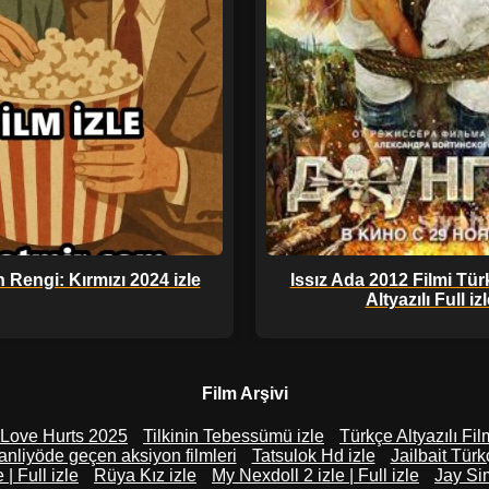
Rengi: Kırmızı 2024 izle
Issız Ada 2012 Filmi Tür
Altyazılı Full iz
Film Arşivi
Love Hurts 2025
Tilkinin Tebessümü izle
Türkçe Altyazılı Fil
anliyöde geçen aksiyon filmleri
Tatsulok Hd izle
Jailbait Türkç
e | Full izle
Rüya Kız izle
My Nexdoll 2 izle | Full izle
Jay Si