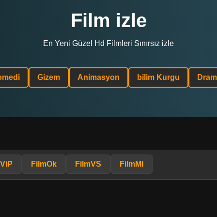
Film izle
En Yeni Güzel Hd Filmleri Sınırsız izle
omedi
Gizem
Animasyon
bilim Kurgu
Dram
mViP
FilmOk
FilmVS
FilmMl