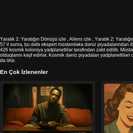
Yaratık 2: Yaratığın Dönüşü izle , Aliens izle , Yaratık 2: Yarat
57 il sonra, bu dəfə ekspert müstəmləkə dəniz piyadalarından ib
426 kosmik koloniya yadplanetlilər tərəfindən zəbt edilib. Müs
olduqlarını kəşf edirlər. Kosmik dəniz piyadaları yadplanetlilər
da ölür.
En Çok İzlenenler