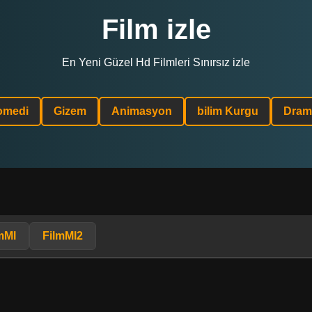
Film izle
En Yeni Güzel Hd Filmleri Sınırsız izle
omedi
Gizem
Animasyon
bilim Kurgu
Dram
mMl
FilmMl2