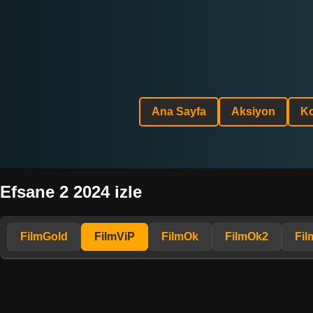
Ana Sayfa
Aksiyon
K
Efsane 2 2024 izle
FilmGold
FilmViP
FilmOk
FilmOk2
Fil