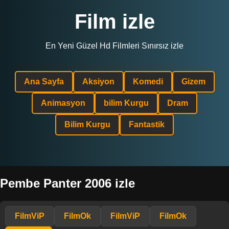
Film izle
En Yeni Güzel Hd Filmleri Sınırsız izle
Ana Sayfa
Aksiyon
Komedi
Gizem
Animasyon
bilim Kurgu
Dram
Bilim Kurgu
Fantastik
Pembe Panter 2006 izle
FilmViP
FilmOk
FilmViP
FilmOk