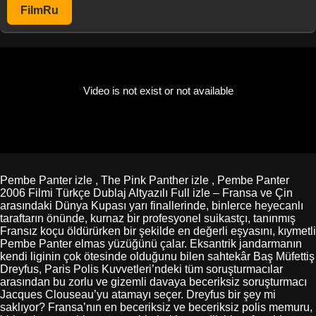
FilmRu
Pembe Panter izle , The Pink Panther izle , Pembe Panter
2006 Filmi Türkçe Dublaj Altyazılı Full izle – Fransa ve Çin
arasındaki Dünya Kupası yarı finallerinde, binlerce heyecanlı
taraftarın önünde, kurnaz bir profesyonel suikastçı, tanınmış
Fransız koçu öldürürken bir şekilde en değerli eşyasını, kıymetli
Pembe Panter elmas yüzüğünü çalar. Eksantrik jandarmanın
kendi liginin çok ötesinde olduğunu bilen sahtekâr Baş Müfettiş
Dreyfus, Paris Polis Kuvvetleri’ndeki tüm soruşturmacılar
arasından bu zorlu ve gizemli davaya beceriksiz soruşturmacı
Jacques Clouseau’yu atamayı seçer. Dreyfus bir şey mi
saklıyor? Fransa’nın en beceriksiz ve beceriksiz polis memuru,