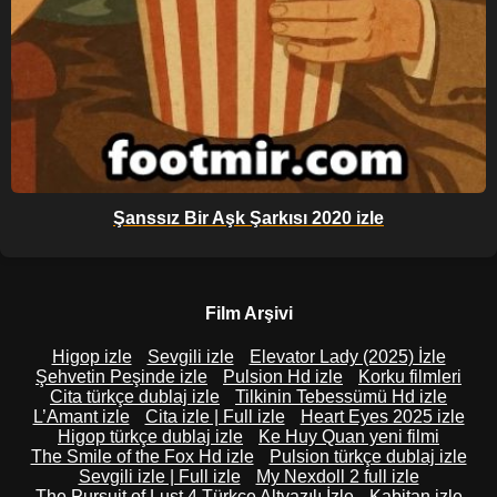
Şanssız Bir Aşk Şarkısı 2020 izle
Film Arşivi
Higop izle
Sevgili izle
Elevator Lady (2025) İzle
Şehvetin Peşinde izle
Pulsion Hd izle
Korku filmleri
Cita türkçe dublaj izle
Tilkinin Tebessümü Hd izle
L’Amant izle
Cita izle | Full izle
Heart Eyes 2025 izle
Higop türkçe dublaj izle
Ke Huy Quan yeni filmi
The Smile of the Fox Hd izle
Pulsion türkçe dublaj izle
Sevgili izle | Full izle
My Nexdoll 2 full izle
The Pursuit of Lust 4 Türkçe Altyazılı İzle
Kabitan izle