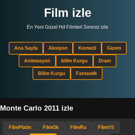
Film izle
En Yeni Güzel Hd Filmleri Sınırsız izle
Ana Sayfa
Aksiyon
Komedi
Gizem
Animasyon
bilim Kurgu
Dram
Bilim Kurgu
Fantastik
Monte Carlo 2011 izle
FilmPlatin
FilmOk
FilmRu
FilmVS