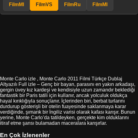
FilmMl
FilmVS
FilmRu
FilmMl
Monte Carlo izle , Monte Carlo 2011 Filmi Türkçe Dublaj
Altyazılı Full izle – Genç bir bayan, parasını en yakın arkadaşı,
gergin üvey kız kardeşi ve kendisiyle uzun zamandır beklediği
fantastik bir Paris tatili için kullanır, ancak yolculuk oldukça
hayal kırıklığıyla sonuçlanır. İçlerinden biri, berbat turlarını
durdurup gösterişli bir otelin fuayesinde saklanmaya karar
verdiğinde, şımarık bir İngiliz varisi olarak kafası karışır. Bunun
yerine, Monte Carlo’da tatildeyken, gerçekte kim olduklarını
itiraf etme şansı bulamadan maceralara karışırlar.
En Çok İzlenenler