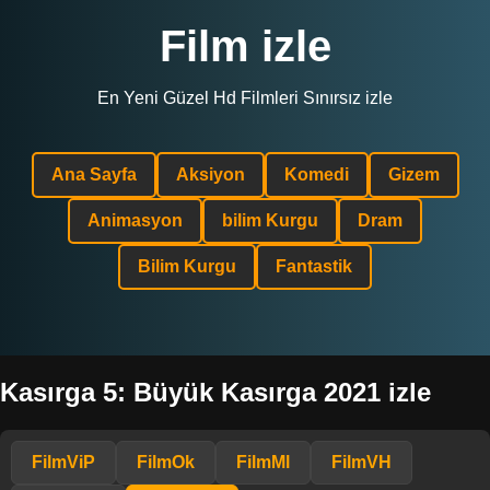
Film izle
En Yeni Güzel Hd Filmleri Sınırsız izle
Ana Sayfa
Aksiyon
Komedi
Gizem
Animasyon
bilim Kurgu
Dram
Bilim Kurgu
Fantastik
Kasırga 5: Büyük Kasırga 2021 izle
FilmViP
FilmOk
FilmMl
FilmVH