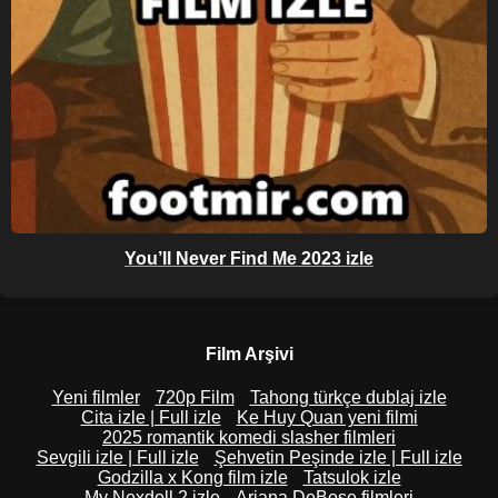
You’ll Never Find Me 2023 izle
Film Arşivi
Yeni filmler
720p Film
Tahong türkçe dublaj izle
Cita izle | Full izle
Ke Huy Quan yeni filmi
2025 romantik komedi slasher filmleri
Sevgili izle | Full izle
Şehvetin Peşinde izle | Full izle
Godzilla x Kong film izle
Tatsulok izle
My Nexdoll 2 izle
Ariana DeBose filmleri