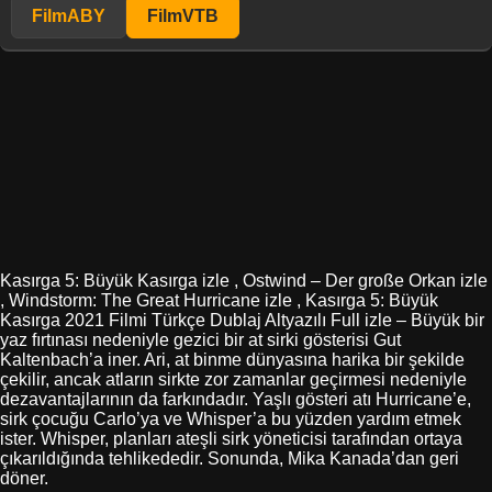
FilmABY
FilmVTB
Kasırga 5: Büyük Kasırga izle , Ostwind – Der große Orkan izle
, Windstorm: The Great Hurricane izle , Kasırga 5: Büyük
Kasırga 2021 Filmi Türkçe Dublaj Altyazılı Full izle – Büyük bir
yaz fırtınası nedeniyle gezici bir at sirki gösterisi Gut
Kaltenbach’a iner. Ari, at binme dünyasına harika bir şekilde
çekilir, ancak atların sirkte zor zamanlar geçirmesi nedeniyle
dezavantajlarının da farkındadır. Yaşlı gösteri atı Hurricane’e,
sirk çocuğu Carlo’ya ve Whisper’a bu yüzden yardım etmek
ister. Whisper, planları ateşli sirk yöneticisi tarafından ortaya
çıkarıldığında tehlikededir. Sonunda, Mika Kanada’dan geri
döner.