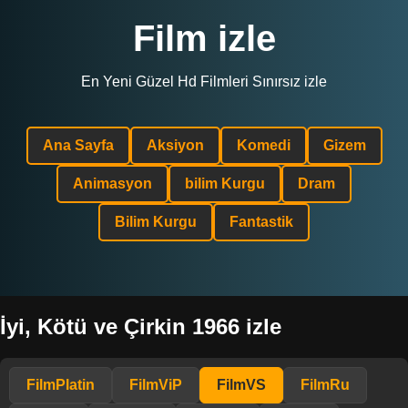
Film izle
En Yeni Güzel Hd Filmleri Sınırsız izle
Ana Sayfa
Aksiyon
Komedi
Gizem
Animasyon
bilim Kurgu
Dram
Bilim Kurgu
Fantastik
İyi, Kötü ve Çirkin 1966 izle
FilmPlatin
FilmViP
FilmVS
FilmRu