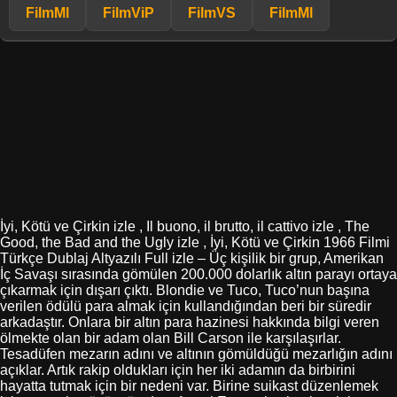
FilmMl
FilmViP
FilmVS
FilmMl
İyi, Kötü ve Çirkin izle , Il buono, il brutto, il cattivo izle , The
Good, the Bad and the Ugly izle , İyi, Kötü ve Çirkin 1966 Filmi
Türkçe Dublaj Altyazılı Full izle – Üç kişilik bir grup, Amerikan
İç Savaşı sırasında gömülen 200.000 dolarlık altın parayı ortaya
çıkarmak için dışarı çıktı. Blondie ve Tuco, Tuco’nun başına
verilen ödülü para almak için kullandığından beri bir süredir
arkadaştır. Onlara bir altın para hazinesi hakkında bilgi veren
ölmekte olan bir adam olan Bill Carson ile karşılaşırlar.
Tesadüfen mezarın adını ve altının gömüldüğü mezarlığın adını
açıklar. Artık rakip oldukları için her iki adamın da birbirini
hayatta tutmak için bir nedeni var. Birine suikast düzenlemek