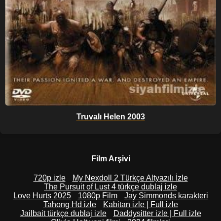
Truvalı Helen 2003
Film Arşivi
720p izle
My Nexdoll 2 Türkçe Altyazılı İzle
The Pursuit of Lust 4 türkçe dublaj izle
Love Hurts 2025
1080p Film
Jay Simmonds karakteri
Tahong Hd izle
Kabitan izle | Full izle
Jailbait türkçe dublaj izle
Daddysitter izle | Full izle