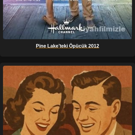
Pine Lake’teki Öpücük 2012