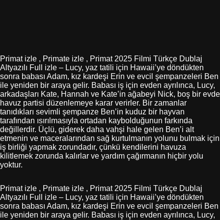
Primat izle , Primate izle , Primat 2025 Filmi Türkçe Dublaj
Altyazılı Full izle – Lucy, yaz tatili için Hawaii’ye döndükten
sonra babası Adam, kız kardeşi Erin ve evcil şempanzeleri Ben
ile yeniden bir araya gelir. Babası iş için evden ayrılınca, Lucy,
arkadaşları Kate, Hannah ve Kate’in ağabeyi Nick, boş bir evde
havuz partisi düzenlemeye karar verirler. Bir zamanlar
tanıdıkları sevimli şempanze Ben’in kuduz bir hayvan
tarafından ısırılmasıyla ortadan kaybolduğunun farkında
değillerdir. Üçlü, giderek daha vahşi hale gelen Ben’i alt
etmenin ve maceralarından sağ kurtulmanın yolunu bulmak için
iş birliği yapmak zorundadır, çünkü kendilerini havuza
kilitlemek zorunda kalırlar ve yardım çağırmanın hiçbir yolu
yoktur.
Primat izle , Primate izle , Primat 2025 Filmi Türkçe Dublaj
Altyazılı Full izle – Lucy, yaz tatili için Hawaii’ye döndükten
sonra babası Adam, kız kardeşi Erin ve evcil şempanzeleri Ben
ile yeniden bir araya gelir. Babası iş için evden ayrılınca, Lucy,