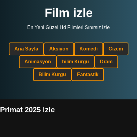
Film izle
En Yeni Güzel Hd Filmleri Sınırsız izle
Ana Sayfa
Aksiyon
Komedi
Gizem
Animasyon
bilim Kurgu
Dram
Bilim Kurgu
Fantastik
Primat 2025 izle