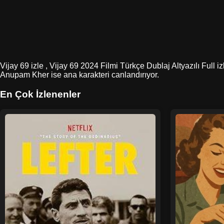
Vijay 69 izle , Vijay 69 2024 Filmi Türkçe Dublaj Altyazılı Full 
Anupam Kher ise ana karakteri canlandırıyor.
En Çok İzlenenler