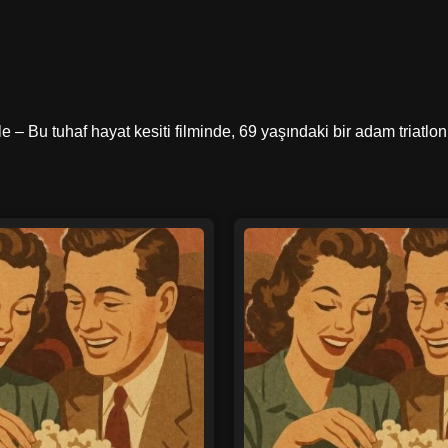
izle – Bu tuhaf hayat kesiti filminde, 69 yaşındaki bir adam tria