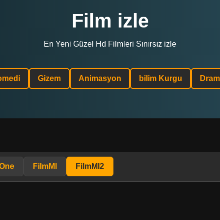
Film izle
En Yeni Güzel Hd Filmleri Sınırsız izle
omedi
Gizem
Animasyon
bilim Kurgu
Dram
mOne
FilmMl
FilmMl2