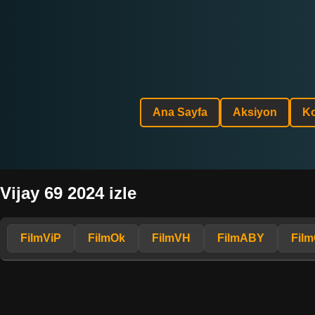
Ana Sayfa
Aksiyon
K
Vijay 69 2024 izle
FilmViP
FilmOk
FilmVH
FilmABY
Fil