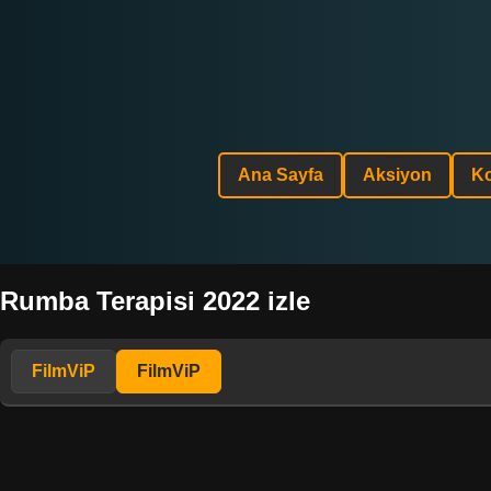
Ana Sayfa
Aksiyon
K
Rumba Terapisi 2022 izle
FilmViP
FilmViP