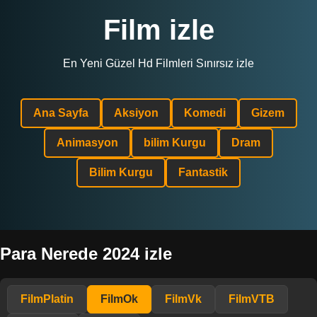
Film izle
En Yeni Güzel Hd Filmleri Sınırsız izle
Ana Sayfa
Aksiyon
Komedi
Gizem
Animasyon
bilim Kurgu
Dram
Bilim Kurgu
Fantastik
Para Nerede 2024 izle
FilmPlatin
FilmOk
FilmVk
FilmVTB