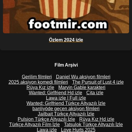
Özlem 2024 izle
Film Arşivi
Gerilim filmleri
Daniel Wu aksiyon filmleri
2025 aksiyon komedi filmleri
The Pursuit of Lust 4 izle
Rüya Kız izle
Marvin Gable karakteri
Wanted: Girlfriend Hd izle
Cita izle
Lawa izle | Full izle
Wanted: Girlfriend Türkçe Altyazılı İzle
banliyöde geçen aksiyon filmleri
Jailbait Türkçe Altyazılı İzle
Pulsion Türkçe Altyazılı İzle
Rüya Kız Hd izle
Türkçe Altyazılı Film İzle
Tatsulok Türkçe Altyazılı İzle
Lawa izle
Love Hurts 2025