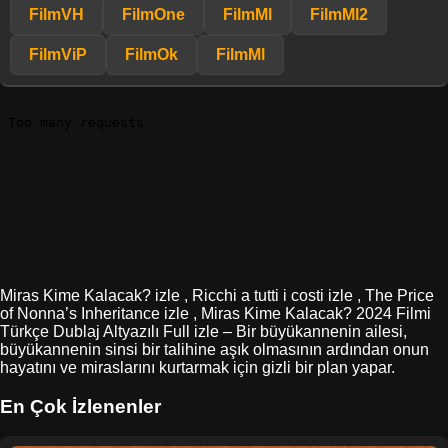
FilmVH
FilmOne
FilmMl
FilmMl2
FilmViP
FilmOk
FilmMl
Miras Kime Kalacak? izle , Ricchi a tutti i costi izle , The Price
of Nonna’s Inheritance izle , Miras Kime Kalacak? 2024 Filmi
Türkçe Dublaj Altyazılı Full izle – Bir büyükannenin ailesi,
büyükannenin sinsi bir talihine aşık olmasının ardından onun
hayatını ve miraslarını kurtarmak için gizli bir plan yapar.
En Çok İzlenenler