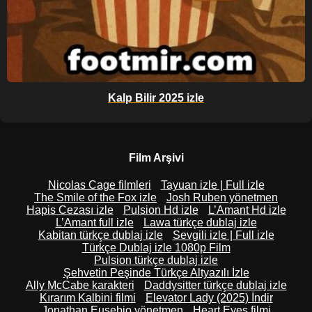
Kalp Bilir 2025 izle
Film Arşivi
Nicolas Cage filmleri
Tayuan izle | Full izle
The Smile of the Fox izle
Josh Ruben yönetmen
Hapis Cezası izle
Pulsion Hd izle
L’Amant Hd izle
L’Amant full izle
Lawa türkçe dublaj izle
Kabitan türkçe dublaj izle
Sevgili izle | Full izle
Türkçe Dublaj izle 1080p Film
Pulsion türkçe dublaj izle
Şehvetin Peşinde Türkçe Altyazılı İzle
Ally McCabe karakteri
Daddysitter türkçe dublaj izle
Kırarım Kalbini filmi
Elevator Lady (2025) İndir
Jonathan Eusebio yönetmen
Heart Eyes filmi