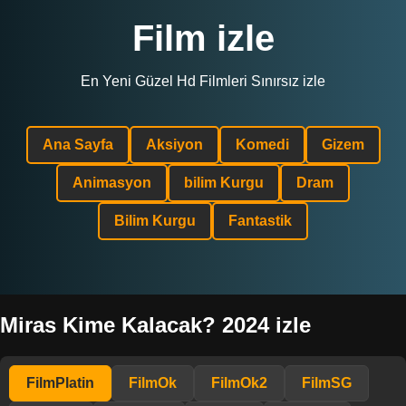
Film izle
En Yeni Güzel Hd Filmleri Sınırsız izle
Ana Sayfa
Aksiyon
Komedi
Gizem
Animasyon
bilim Kurgu
Dram
Bilim Kurgu
Fantastik
Miras Kime Kalacak? 2024 izle
FilmPlatin
FilmOk
FilmOk2
FilmSG