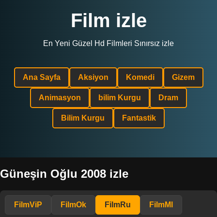
Film izle
En Yeni Güzel Hd Filmleri Sınırsız izle
Ana Sayfa
Aksiyon
Komedi
Gizem
Animasyon
bilim Kurgu
Dram
Bilim Kurgu
Fantastik
Güneşin Oğlu 2008 izle
FilmViP
FilmOk
FilmRu
FilmMl