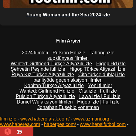
Young Woman and the Sea 2024 izle
Film Arşivi
2024 filmleri
Pulsion Hd izle
Tahong izle
suç dünyası filmleri
Wanted: Girlfriend Türkçe Altyazılı İzle
Higop Hd izle
Şehvetin Peşinde full izle
Higop Türkçe Altyazılı İzle
Rüya Kız Türkçe Altyazılı İzle
Cita türkçe dublaj izle
banliyöde geçen aksiyon filmleri
Kabitan Türkçe Altyazılı İzle
Yeni filmler
Wanted: Girlfriend Hd izle
Cita izle | Full izle
Pulsion Türkçe Altyazılı İzle
Lawa izle | Full izle
Daniel Wu aksiyon filmleri
Higop izle | Full izle
Jonathan Eusebio yönetmen
film izle
-
www.haberolarak.com/
-
www.uzmani.org
-
www.haberea.com
-
haberpes.com/
-
www.hepsifutbol.com
-
15