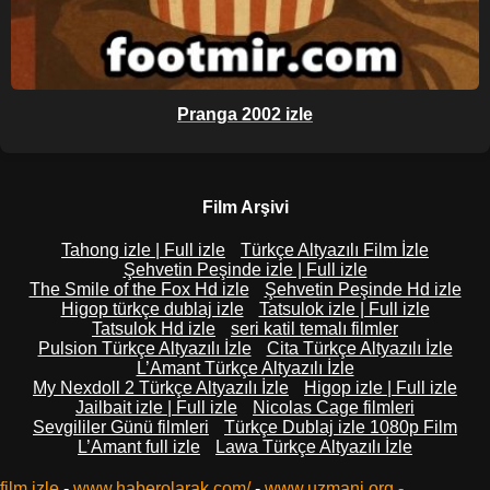
Pranga 2002 izle
Film Arşivi
Tahong izle | Full izle
Türkçe Altyazılı Film İzle
Şehvetin Peşinde izle | Full izle
The Smile of the Fox Hd izle
Şehvetin Peşinde Hd izle
Higop türkçe dublaj izle
Tatsulok izle | Full izle
Tatsulok Hd izle
seri katil temalı filmler
Pulsion Türkçe Altyazılı İzle
Cita Türkçe Altyazılı İzle
L’Amant Türkçe Altyazılı İzle
My Nexdoll 2 Türkçe Altyazılı İzle
Higop izle | Full izle
Jailbait izle | Full izle
Nicolas Cage filmleri
Sevgililer Günü filmleri
Türkçe Dublaj izle 1080p Film
L’Amant full izle
Lawa Türkçe Altyazılı İzle
film izle
-
www.haberolarak.com/
-
www.uzmani.org
-