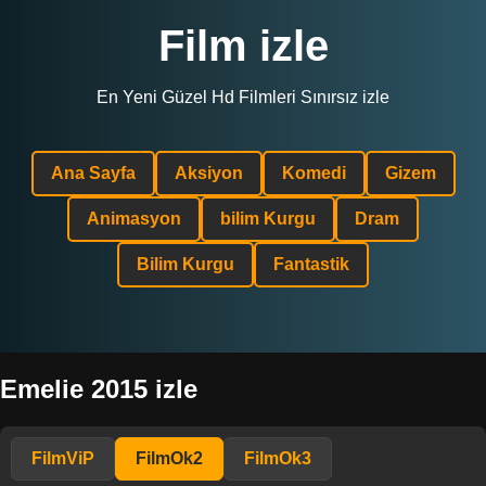
Film izle
En Yeni Güzel Hd Filmleri Sınırsız izle
Ana Sayfa
Aksiyon
Komedi
Gizem
Animasyon
bilim Kurgu
Dram
Bilim Kurgu
Fantastik
Emelie 2015 izle
FilmViP
FilmOk2
FilmOk3