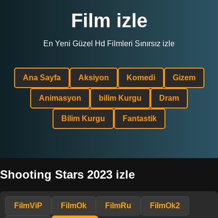
Film izle
En Yeni Güzel Hd Filmleri Sınırsız izle
Ana Sayfa
Aksiyon
Komedi
Gizem
Animasyon
bilim Kurgu
Dram
Bilim Kurgu
Fantastik
Shooting Stars 2023 izle
FilmViP
FilmOk
FilmRu
FilmOk2