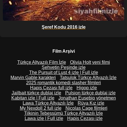
Şeref Kodu 2016 izle
Film Arşivi
Türkçe Altyazılı Film İzle
Olivia Holt yeni filmi
Şehvetin Peşinde izle
The Pursuit of Lust 4 izle | Full izle
Marvin Gable karakteri
Tatsulok Türkçe Altyazılı İzle
2025 romantik komedi slasher filmleri
Hapis Cezası full izle
Higop izle
Jailbait türkçe dublaj izle
Pulsion türkçe dublaj izle
Kabitan izle | Full izle
Jonathan Eusebio yönetmen
Lawa Türkçe Altyazılı İzle
Rüya Kız izle
My Nexdoll 2 full izle
Nicolas Cage filmleri
Tilkinin Tebessümü Türkçe Altyazılı İzle
Lawa izle | Full izle
Hapis Cezası izle