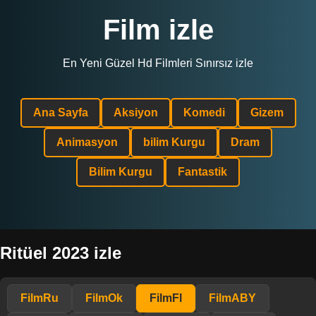
Film izle
En Yeni Güzel Hd Filmleri Sınırsız izle
Ana Sayfa
Aksiyon
Komedi
Gizem
Animasyon
bilim Kurgu
Dram
Bilim Kurgu
Fantastik
Ritüel 2023 izle
FilmRu
FilmOk
FilmFl
FilmABY