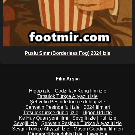
Puslu Sınır (Borderless Fog) 2024 izle
Film Arşivi
Higop izle
Godzilla x Kong film izle
Tatsulok Türkçe Altyazılı İzle
Şehvetin Peşinde türkçe dublaj izle
Şehvetin Peşinde full izle
2024 filmleri
Tatsulok türkçe dublaj izle
Higop Hd izle
Ke Huy Quan yeni filmi
Sevgili izle | Full izle
Sevgili izle
Şehvetin Peşinde Türkçe Altyazılı İzle
Sevgili Türkçe Altyazılı İzle
Mason Gooding filmleri
L’Amant türkçe dublaj izle
Lawa izle