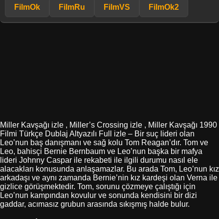
FilmOk
FilmRu
FilmVS
FilmOk2
Miller Kavşağı izle , Miller’s Crossing izle , Miller Kavşağı 1990
Filmi Türkçe Dublaj Altyazılı Full izle – Bir suç lideri olan
Leo’nun baş danışmanı ve sağ kolu Tom Reagan’dır. Tom ve
Leo, bahisçi Bernie Bernbaum ve Leo’nun başka bir mafya
lideri Johnny Caspar ile rekabeti ile ilgili durumu nasıl ele
alacakları konusunda anlaşamazlar. Bu arada Tom, Leo’nun kız
arkadaşı ve aynı zamanda Bernie’nin kız kardeşi olan Verna ile
gizlice görüşmektedir. Tom, sorunu çözmeye çalıştığı için
Leo’nun kampından kovulur ve sonunda kendisini bir dizi
gaddar, acımasız grubun arasında sıkışmış halde bulur.