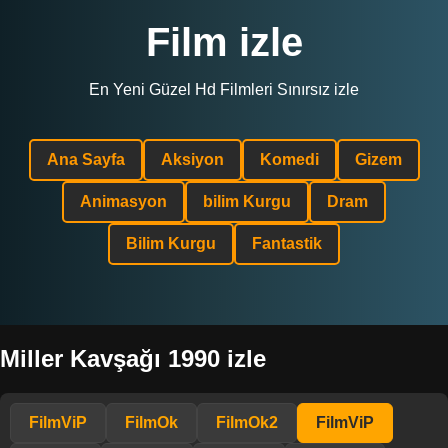
Film izle
En Yeni Güzel Hd Filmleri Sınırsız izle
Ana Sayfa
Aksiyon
Komedi
Gizem
Animasyon
bilim Kurgu
Dram
Bilim Kurgu
Fantastik
Miller Kavşağı 1990 izle
FilmViP
FilmOk
FilmOk2
FilmViP