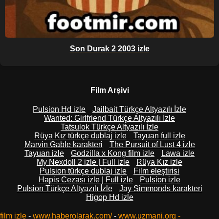
Son Durak 2 2003 izle
Film Arşivi
Pulsion Hd izle
Jailbait Türkçe Altyazılı İzle
Wanted: Girlfriend Türkçe Altyazılı İzle
Tatsulok Türkçe Altyazılı İzle
Rüya Kız türkçe dublaj izle
Tayuan full izle
Marvin Gable karakteri
The Pursuit of Lust 4 izle
Tayuan izle
Godzilla x Kong film izle
Lawa izle
My Nexdoll 2 izle | Full izle
Rüya Kız izle
Pulsion türkçe dublaj izle
Film eleştirisi
Hapis Cezası izle | Full izle
Pulsion izle
Pulsion Türkçe Altyazılı İzle
Jay Simmonds karakteri
Higop Hd izle
film izle
-
www.haberolarak.com/
-
www.uzmani.org
-