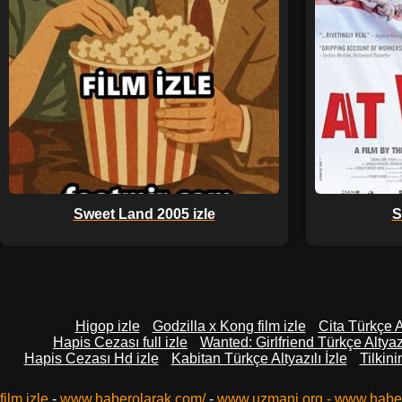
Sweet Land 2005 izle
S
Higop izle
Godzilla x Kong film izle
Cita Türkçe Al
Hapis Cezası full izle
Wanted: Girlfriend Türkçe Altyazı
Hapis Cezası Hd izle
Kabitan Türkçe Altyazılı İzle
Tilkin
film izle
-
www.haberolarak.com/
-
www.uzmani.org
-
www.habe