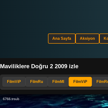
Ana Sayfa
Aksiyon
K
Maviliklere Doğru 2 2009 izle
FilmViP
FilmRu
FilmMl
FilmViP
FilmR