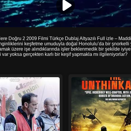
klere Doğru 2 2009 Filmi Türkçe Dublaj Altyazılı Full izle – Maddi
ginliklerini keşfetme umuduyla doğal Honolulu’da bir şnorkelli y
mak üzere işe alındıklarında işler beklenmedik bir şekilde iyiye
i var yoksa gerçekten karlı bir keşif yapmakla mı ilgileniyorlar?