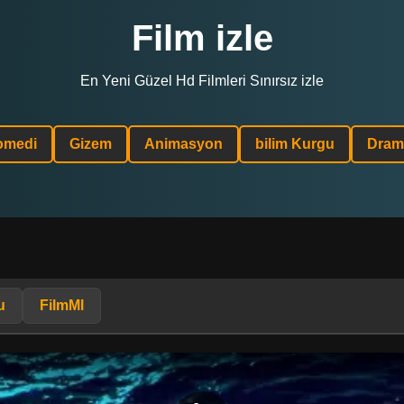
Film izle
En Yeni Güzel Hd Filmleri Sınırsız izle
omedi
Gizem
Animasyon
bilim Kurgu
Dram
u
FilmMl