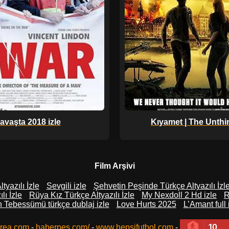
avaşta 2018 izle
Kıyamet | The Unthi
Film Arşivi
tyazılı İzle
Sevgili izle
Şehvetin Peşinde Türkçe Altyazılı İzl
lı İzle
Rüya Kız Türkçe Altyazılı İzle
My Nexdoll 2 Hd izle
R
in Tebessümü türkçe dublaj izle
Love Hurts 2025
L’Amant full 
10
rea.com
-
haberpes.com/
-
www.hepsifutbol.com
-