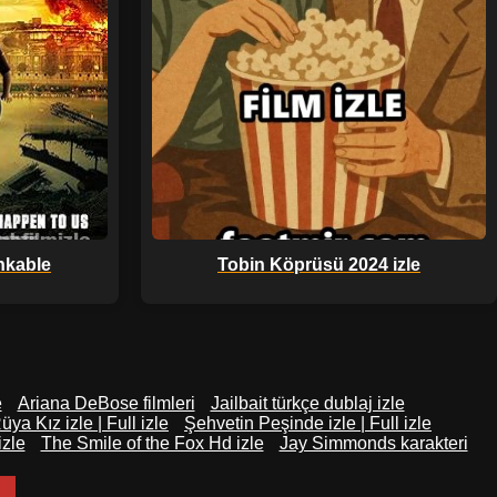
nkable
Tobin Köprüsü 2024 izle
e
Ariana DeBose filmleri
Jailbait türkçe dublaj izle
üya Kız izle | Full izle
Şehvetin Peşinde izle | Full izle
izle
The Smile of the Fox Hd izle
Jay Simmonds karakteri