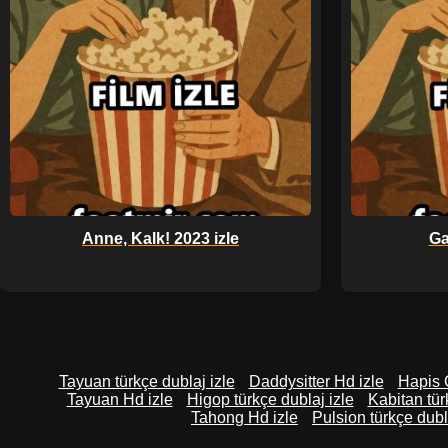
Anne, Kalk! 2023 izle
Ga
Tayuan türkçe dublaj izle
Daddysitter Hd izle
Hapis 
Tayuan Hd izle
Higop türkçe dublaj izle
Kabitan tür
Tahong Hd izle
Pulsion türkçe dubl