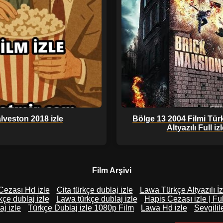
lveston 2018 izle
Bölge 13 2004 Filmi Tür
Altyazılı Full iz
Film Arşivi
Cezası Hd izle
Cita türkçe dublaj izle
Lawa Türkçe Altyazılı İz
kçe dublaj izle
Lawa türkçe dublaj izle
Hapis Cezası izle | Ful
aj izle
Türkçe Dublaj izle 1080p Film
Lawa Hd izle
Sevgilil