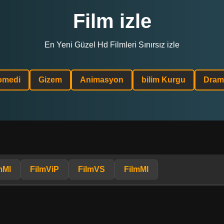
Film izle
En Yeni Güzel Hd Filmleri Sınırsız izle
omedi
Gizem
Animasyon
bilim Kurgu
Dram
mMl
FilmViP
FilmVS
FilmMl