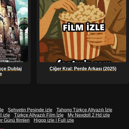
kçe Dublaj
Ciğer Kral: Perde Arkası (2025)
le
le
Şehvetin Peşinde izle
Tahong Türkçe Altyazılı İzle
l izle
Türkçe Altyazılı Film İzle
My Nexdoll 2 Hd izle
er Günü filmleri
Higop izle | Full izle