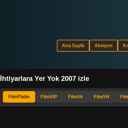
Ana Sayfa
Aksiyon
K
İhtiyarlara Yer Yok 2007 izle
FilmPlatin
FilmViP
FilmVk
FilmVH
Fil