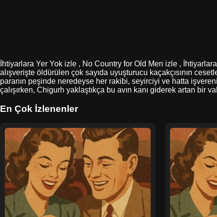
İhtiyarlara Yer Yok izle , No Country for Old Men izle , İhtiyarl
alışverişte öldürülen çok sayıda uyuşturucu kaçakçısının cesetler
paranın peşinde neredeyse her rakibi, seyirciyi ve hatta işvere
çalışırken, Chigurh yaklaştıkça bu avın kanı giderek artan bir 
En Çok İzlenenler