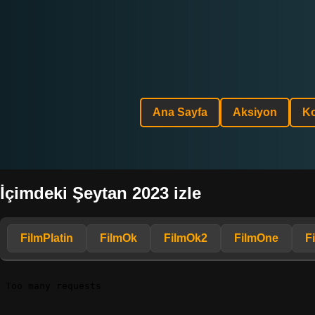
Ana Sayfa
Aksiyon
K
İçimdeki Şeytan 2023 izle
FilmPlatin
FilmOk
FilmOk2
FilmOne
F