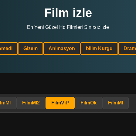
Film izle
En Yeni Güzel Hd Filmleri Sınırsız izle
omedi
Gizem
Animasyon
bilim Kurgu
Dram
ilmMl
FilmMl2
FilmViP
FilmOk
FilmMl