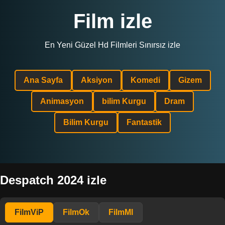
Film izle
En Yeni Güzel Hd Filmleri Sınırsız izle
Ana Sayfa
Aksiyon
Komedi
Gizem
Animasyon
bilim Kurgu
Dram
Bilim Kurgu
Fantastik
Despatch 2024 izle
FilmViP
FilmOk
FilmMl