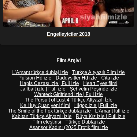
Engelleyiciler 2018
Film Arşivi
L’Amant türkçe dublaj izle
Türkçe Altyazılı Film İzle
Pulsion Hd izle
Daddysitter Hd izle
Cita izle
Hapis Cezası izle | Full izle
Heart Eyes filmi
Jailbait izle | Full izle
Şehvetin Peşinde izle
Wanted: Girlfriend izle | Full izle
The Pursuit of Lust 4 Türkçe Altyazılı İzle
Ke Huy Quan yeni filmi
Higop izle | Full izle
The Smile of the Fox türkçe dublaj izle
L’Amant full izle
Kabitan Türkçe Altyazılı İzle
Rüya Kız izle | Full izle
Film eleştirisi
Türkçe Dublaj izle
Asansör Kadını (2025 Erotik film izle