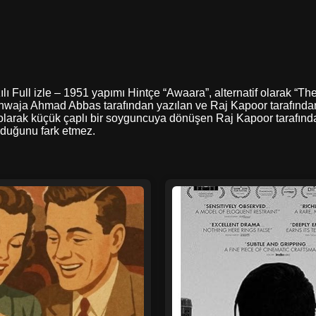
ılı Full izle – 1951 yapımı Hintçe “Awaara”, alternatif olarak “T
Khwaja Ahmad Abbas tarafından yazılan ve Raj Kapoor tarafından 
olarak küçük çaplı bir soyguncuya dönüşen Raj Kapoor tarafından 
olduğunu fark etmez.