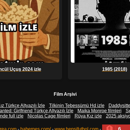
cül Uçuş 2024 izle
1985 (2018)
Film Arşivi
z Türkçe Altyazılı İzle
Tilkinin Tebessümü Hd izle
Daddysitter
nted: Girlfriend Türkçe Altyazılı İzle
Maika Monroe filmleri
Se
de full izle
Nicolas Cage filmleri
Rüya Kız izle
2025 aksiyo
6
rea.com
-
haberpes.com/
-
www.hepsifutbol.com
-