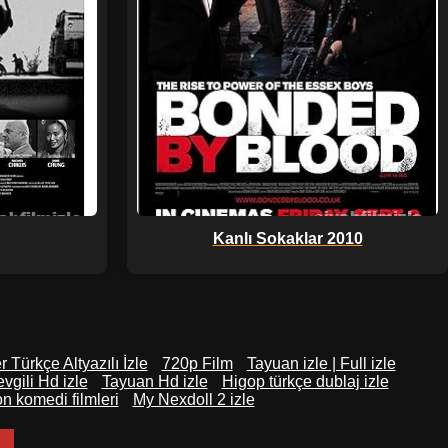
Kanlı Sokaklar 2010
 Türkçe Altyazılı İzle
720p Film
Tayuan izle | Full izle
vgili Hd izle
Tayuan Hd izle
Higop türkçe dublaj izle
n komedi filmleri
My Nexdoll 2 izle