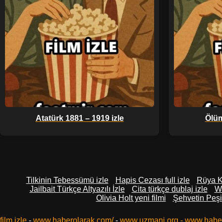
Atatürk 1881 – 1919 izle
Ölüm
Tilkinin Tebessümü izle
Hapis Cezası full izle
Rüya Kı
Jailbait Türkçe Altyazılı İzle
Cita türkçe dublaj izle
Wa
Olivia Holt yeni filmi
Şehvetin Peşin
film izle
-
www.haberolarak.com/
-
www.uzmani.org
-
www.habe