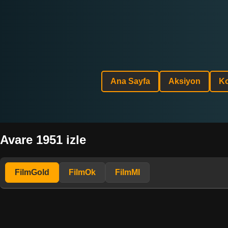
Ana Sayfa
Aksiyon
K
Avare 1951 izle
FilmGold
FilmOk
FilmMl