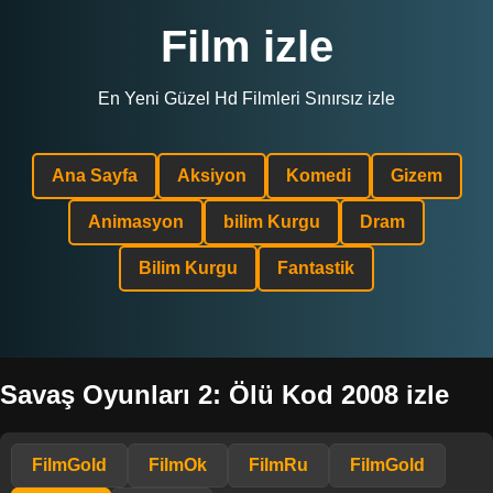
Film izle
En Yeni Güzel Hd Filmleri Sınırsız izle
Ana Sayfa
Aksiyon
Komedi
Gizem
Animasyon
bilim Kurgu
Dram
Bilim Kurgu
Fantastik
Savaş Oyunları 2: Ölü Kod 2008 izle
FilmGold
FilmOk
FilmRu
FilmGold