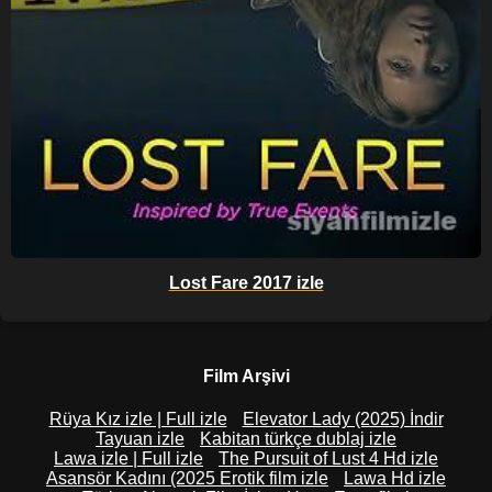
Lost Fare 2017 izle
Film Arşivi
Rüya Kız izle | Full izle
Elevator Lady (2025) İndir
Tayuan izle
Kabitan türkçe dublaj izle
Lawa izle | Full izle
The Pursuit of Lust 4 Hd izle
Asansör Kadını (2025 Erotik film izle
Lawa Hd izle