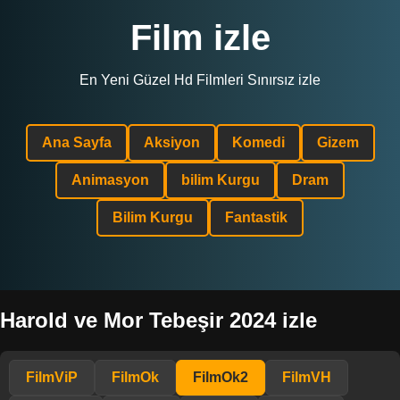
Film izle
En Yeni Güzel Hd Filmleri Sınırsız izle
Ana Sayfa
Aksiyon
Komedi
Gizem
Animasyon
bilim Kurgu
Dram
Bilim Kurgu
Fantastik
Harold ve Mor Tebeşir 2024 izle
FilmViP
FilmOk
FilmOk2
FilmVH