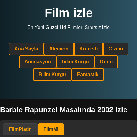
Film izle
En Yeni Güzel Hd Filmleri Sınırsız izle
Ana Sayfa
Aksiyon
Komedi
Gizem
Animasyon
bilim Kurgu
Dram
Bilim Kurgu
Fantastik
Barbie Rapunzel Masalında 2002 izle
FilmPlatin
FilmMl