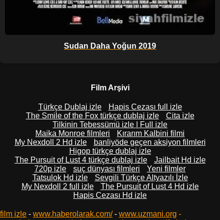
Sudan Daha Yoğun 2019
Film Arşivi
Türkçe Dublaj izle
Hapis Cezası full izle
The Smile of the Fox türkçe dublaj izle
Cita izle
Tilkinin Tebessümü izle | Full izle
Maika Monroe filmleri
Kırarım Kalbini filmi
My Nexdoll 2 Hd izle
banliyöde geçen aksiyon filmleri
Higop türkçe dublaj izle
The Pursuit of Lust 4 türkçe dublaj izle
Jailbait Hd izle
720p izle
suç dünyası filmleri
Yeni filmler
Tatsulok Hd izle
Sevgili Türkçe Altyazılı İzle
My Nexdoll 2 full izle
The Pursuit of Lust 4 Hd izle
Hapis Cezası Hd izle
film izle
-
www.haberolarak.com/
-
www.uzmani.org
-