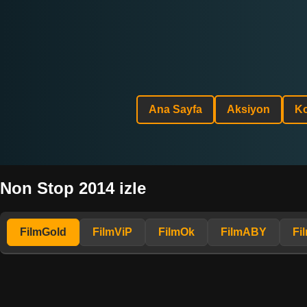
Ana Sayfa
Aksiyon
K
Non Stop 2014 izle
FilmGold
FilmViP
FilmOk
FilmABY
Fi