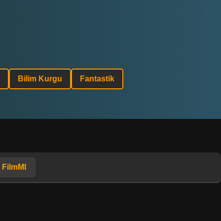
Bilim Kurgu
Fantastik
FilmMl