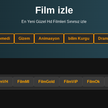
Film izle
En Yeni Güzel Hd Filmleri Sınırsız izle
omedi
Gizem
Animasyon
bilim Kurgu
Dram
lmVH
FilmMl
FilmGold
FilmViP
FilmOk