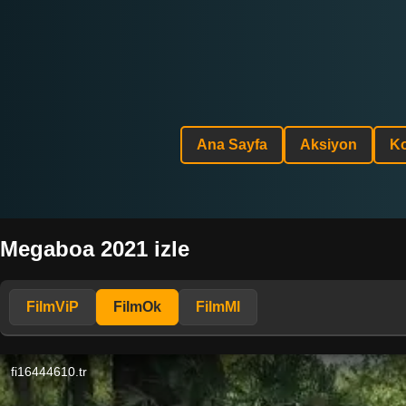
Ana Sayfa
Aksiyon
K
Megaboa 2021 izle
FilmViP
FilmOk
FilmMl