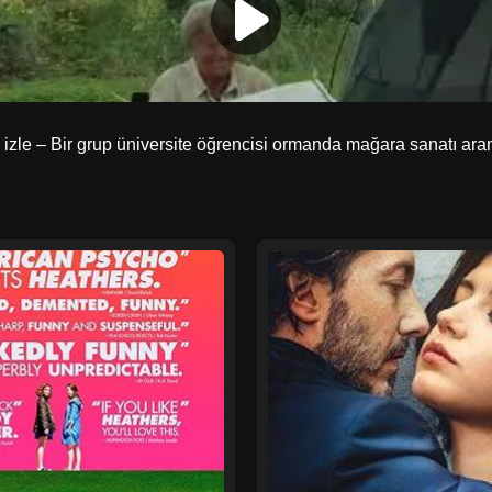
 izle – Bir grup üniversite öğrencisi ormanda mağara sanatı ara