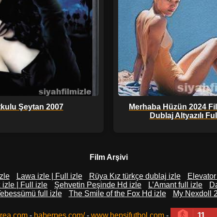
tkulu Şeytan 2007
Merhaba Hüzün 2024 Fi
Dublaj Altyazılı Full
Film Arşivi
izle
Lawa izle | Full izle
Rüya Kız türkçe dublaj izle
Elevator
zle | Full izle
Şehvetin Peşinde Hd izle
L’Amant full izle
Da
Tebessümü full izle
The Smile of the Fox Hd izle
My Nexdoll 2
11
rea.com
-
haberpes.com/
-
www.hepsifutbol.com
-