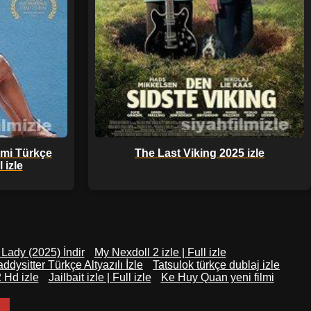
lmi Türkçe
The Last Viking 2025 izle
 izle
 Lady (2025) İndir
My Nexdoll 2 izle | Full izle
ddysitter Türkçe Altyazılı İzle
Tatsulok türkçe dublaj izle
 Hd izle
Jailbait izle | Full izle
Ke Huy Quan yeni filmi