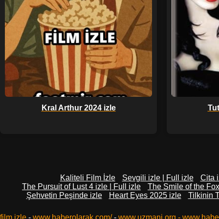
Kral Arthur 2024 izle
Tu
Kaliteli Film İzle
Sevgili izle | Full izle
Cita 
The Pursuit of Lust 4 izle | Full izle
The Smile of the Fox i
Şehvetin Peşinde izle
Heart Eyes 2025 izle
Tilkinin 
film izle
-
www.haberolarak.com/
-
www.uzmani.org
-
www.habe