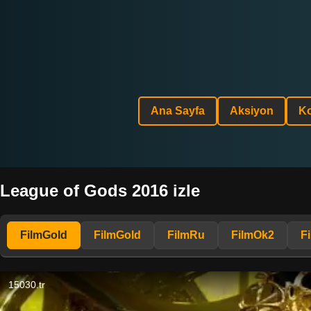
Ana Sayfa
Aksiyon
K
League of Gods 2016 izle
FilmGold
FilmGold
FilmRu
FilmOk2
F