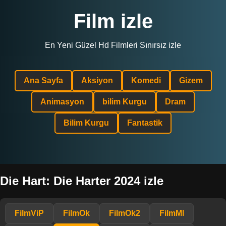
Film izle
En Yeni Güzel Hd Filmleri Sınırsız izle
Ana Sayfa
Aksiyon
Komedi
Gizem
Animasyon
bilim Kurgu
Dram
Bilim Kurgu
Fantastik
Die Hart: Die Harter 2024 izle
FilmViP
FilmOk
FilmOk2
FilmMl