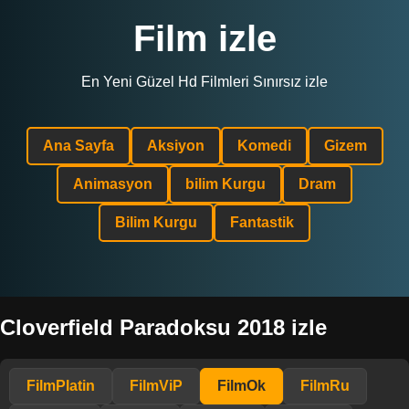
Film izle
En Yeni Güzel Hd Filmleri Sınırsız izle
Ana Sayfa
Aksiyon
Komedi
Gizem
Animasyon
bilim Kurgu
Dram
Bilim Kurgu
Fantastik
Cloverfield Paradoksu 2018 izle
FilmPlatin
FilmViP
FilmOk
FilmRu