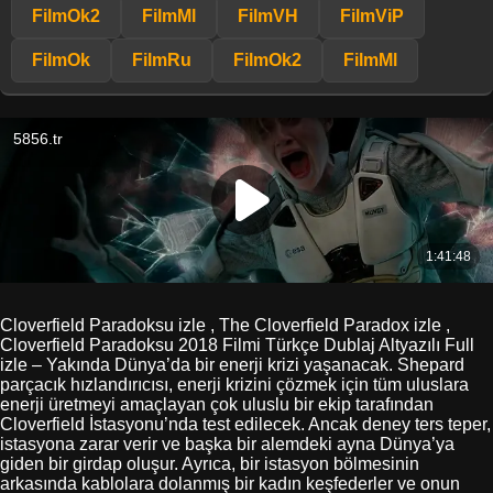
FilmOk2
FilmMl
FilmVH
FilmViP
FilmOk
FilmRu
FilmOk2
FilmMl
Cloverfield Paradoksu izle , The Cloverfield Paradox izle ,
Cloverfield Paradoksu 2018 Filmi Türkçe Dublaj Altyazılı Full
izle – Yakında Dünya’da bir enerji krizi yaşanacak. Shepard
parçacık hızlandırıcısı, enerji krizini çözmek için tüm uluslara
enerji üretmeyi amaçlayan çok uluslu bir ekip tarafından
Cloverfield İstasyonu’nda test edilecek. Ancak deney ters teper,
istasyona zarar verir ve başka bir alemdeki ayna Dünya’ya
giden bir girdap oluşur. Ayrıca, bir istasyon bölmesinin
arkasında kablolara dolanmış bir kadın keşfederler ve onun