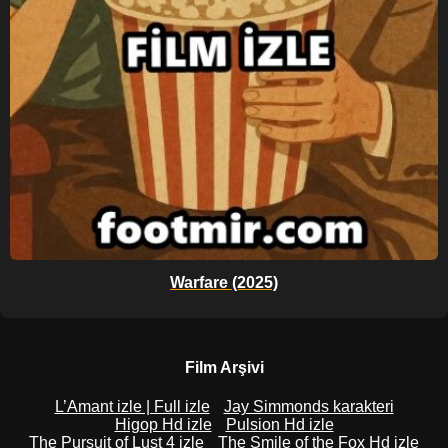
Warfare (2025)
Film Arşivi
L’Amant izle | Full izle
Jay Simmonds karakteri
Higop Hd izle
Pulsion Hd izle
The Pursuit of Lust 4 izle
The Smile of the Fox Hd izle