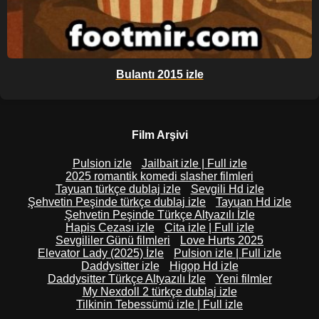
Bulantı 2015 izle
Film Arşivi
Pulsion izle
Jailbait izle | Full izle
2025 romantik komedi slasher filmleri
Tayuan türkçe dublaj izle
Sevgili Hd izle
Şehvetin Peşinde türkçe dublaj izle
Tayuan Hd izle
Şehvetin Peşinde Türkçe Altyazılı İzle
Hapis Cezası izle
Cita izle | Full izle
Sevgililer Günü filmleri
Love Hurts 2025
Elevator Lady (2025) İzle
Pulsion izle | Full izle
Daddysitter izle
Higop Hd izle
Daddysitter Türkçe Altyazılı İzle
Yeni filmler
My Nexdoll 2 türkçe dublaj izle
Tilkinin Tebessümü izle | Full izle