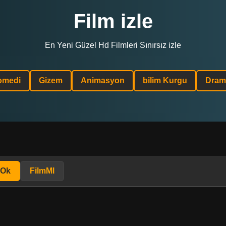
Film izle
En Yeni Güzel Hd Filmleri Sınırsız izle
omedi
Gizem
Animasyon
bilim Kurgu
Dram
mOk
FilmMl