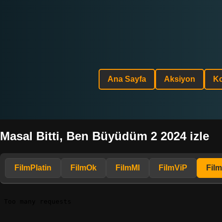
Ana Sayfa
Aksiyon
K
Masal Bitti, Ben Büyüdüm 2 2024 izle
FilmPlatin
FilmOk
FilmMl
FilmViP
Fil