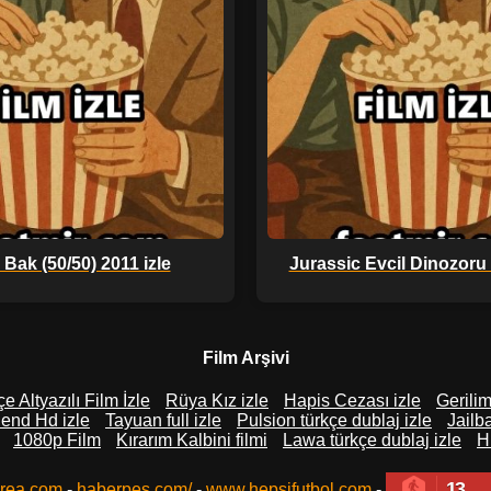
Bak (50/50) 2011 izle
Jurassic Evcil Dinozoru 
Film Arşivi
e Altyazılı Film İzle
Rüya Kız izle
Hapis Cezası izle
Gerilim
iend Hd izle
Tayuan full izle
Pulsion türkçe dublaj izle
Jailba
1080p Film
Kırarım Kalbini filmi
Lawa türkçe dublaj izle
H
13
rea.com
-
haberpes.com/
-
www.hepsifutbol.com
-