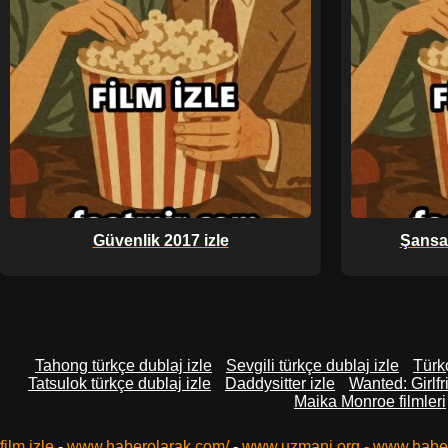
Güvenlik 2017 izle
Şansa 
Tahong türkçe dublaj izle
Sevgili türkçe dublaj izle
Türkç
Tatsulok türkçe dublaj izle
Daddysitter izle
Wanted: Girlfr
Maika Monroe filmleri
film izle
-
www.haberolarak.com/
-
www.uzmani.org
-
www.habe