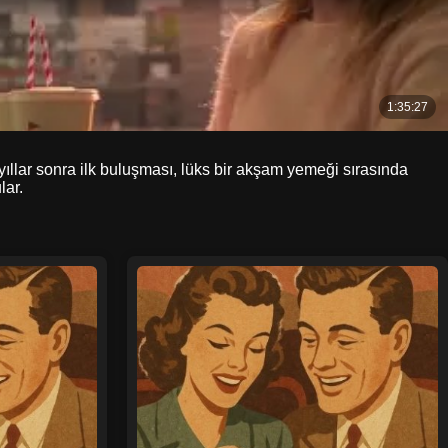
lar sonra ilk buluşması, lüks bir akşam yemeği sırasında
lar.