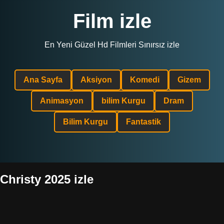
Film izle
En Yeni Güzel Hd Filmleri Sınırsız izle
Ana Sayfa
Aksiyon
Komedi
Gizem
Animasyon
bilim Kurgu
Dram
Bilim Kurgu
Fantastik
Christy 2025 izle