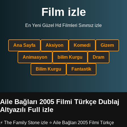
Film izle
En Yeni Güzel Hd Filmleri Sınırsız izle
Ana Sayfa
Aksiyon
Komedi
Gizem
Animasyon
bilim Kurgu
Dram
Bilim Kurgu
Fantastik
Aile Bağları 2005 Filmi Türkçe Dublaj
Altyazılı Full izle
⚡ The Family Stone izle ⭐ Aile Bağları 2005 Filmi Türkçe