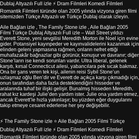
Dublaj Altyazılı Full izle ⚡ Dram Filmleri Komedi Filmleri
Romantik Filmleri türünde olan 2005 yılında vizyona giren filmi
sitemizden Türkçe Altyazılı ve Türkçe Dublaj olarak izleyin.
Aile Bağları izle , The Family Stone izle , Aile Bağları 2005
Filmi Türkçe Dublaj Altyazılı Full izle – Wall Street yıldızı
Everett Stone, yeni sevgilisi Meredith Morton ile Noel için evine
gider. Potansiyel kayınpeder ve kayınvalidelerini kazanmak için
elinden geleni yapmasına rağmen, onların nefret ettiği
muhafazakâr bağnazlar gibi görünür, konuşur ve davranır; diğer
Stone’ların ise kendi sorunları vardır. Ultra liberal, gelenek
karşıtı, kırsal Connecticut ailesi, yabancılara pek sıcak bakmaz.
Ona bir şans veren tek kişi, ailenin reisi Sybil Stone’un
uzlaşmaz oğlu Ben’dir ve Everett de açıkça karşı çıkmadığı için,
onun tarafından daha fazla desteklendiğini hisseder ve
aralarında tuhaf bir ilişki gelişir. Bunalmış hisseden Meredith,
rahat kız kardeşi Julie’den yardım ister. Julie ona yardım etmez,
ancak Everett’le hızla yakınlaşır; bu yüzden eğer duygularını
takip etmeye cesaret ederlerse her şey değişebilir.
⚡ The Family Stone izle ⭐ Aile Bağları 2005 Filmi Türkçe
Dublaj Altyazılı Full izle ⚡ Dram Filmleri Komedi Filmleri
Romantik Filmleri türünde olan 2005 yılında vizyona giren filmi