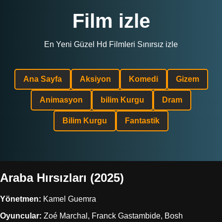
Film izle
En Yeni Güzel Hd Filmleri Sınırsız izle
Ana Sayfa
Aksiyon
Komedi
Gizem
Animasyon
bilim Kurgu
Dram
Bilim Kurgu
Fantastik
Araba Hırsızları (2025)
Yönetmen:
Kamel Guemra
Oyuncular:
Zoé Marchal, Franck Gastambide, Bosh