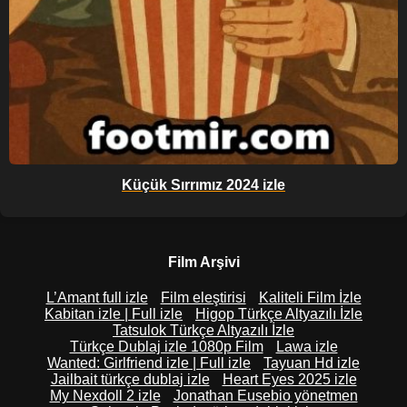
Küçük Sırrımız 2024 izle
Film Arşivi
L’Amant full izle
Film eleştirisi
Kaliteli Film İzle
Kabitan izle | Full izle
Higop Türkçe Altyazılı İzle
Tatsulok Türkçe Altyazılı İzle
Türkçe Dublaj izle 1080p Film
Lawa izle
Wanted: Girlfriend izle | Full izle
Tayuan Hd izle
Jailbait türkçe dublaj izle
Heart Eyes 2025 izle
My Nexdoll 2 izle
Jonathan Eusebio yönetmen