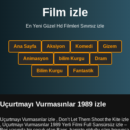
Film izle
En Yeni Güzel Hd Filmleri Sınırsız izle
Ana Sayfa
Aksiyon
Komedi
Gizem
Animasyon
bilim Kurgu
Dram
Bilim Kurgu
Fantastik
Uçurtmayı Vurmasınlar 1989 izle
Uçurtmayı Vurmasınlar izle , Don’t Let Them Shoot the Kite izle
, Uçurtmayı Vurmasınlar 1989 Yerli Filmi Full Sansürsüz izle –
Beş yaşında bir çocuk olan Barış, hapiste olduğu süre boyunca