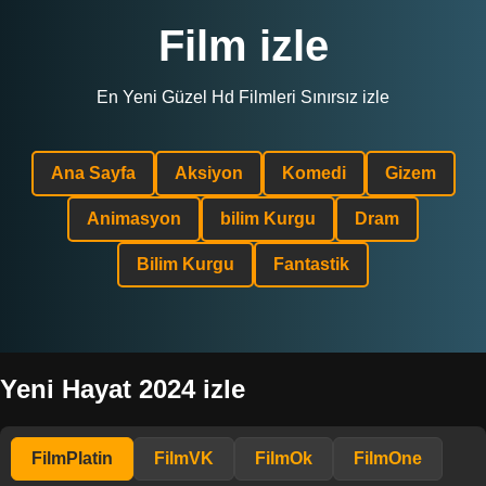
Film izle
En Yeni Güzel Hd Filmleri Sınırsız izle
Ana Sayfa
Aksiyon
Komedi
Gizem
Animasyon
bilim Kurgu
Dram
Bilim Kurgu
Fantastik
Yeni Hayat 2024 izle
FilmPlatin
FilmVK
FilmOk
FilmOne