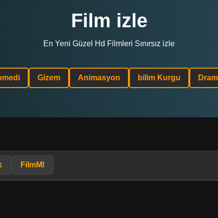
Film izle
En Yeni Güzel Hd Filmleri Sınırsız izle
omedi
Gizem
Animasyon
bilim Kurgu
Dram
k
FilmMl