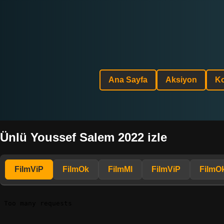
Ana Sayfa
Aksiyon
K
Ünlü Youssef Salem 2022 izle
FilmViP
FilmOk
FilmMl
FilmViP
FilmO