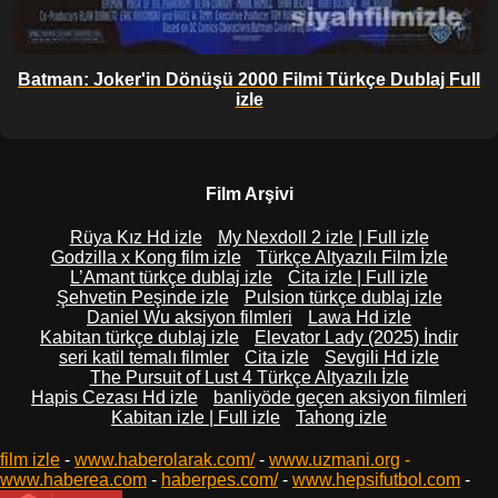
Batman: Joker'in Dönüşü 2000 Filmi Türkçe Dublaj Full
izle
Film Arşivi
Rüya Kız Hd izle
My Nexdoll 2 izle | Full izle
Godzilla x Kong film izle
Türkçe Altyazılı Film İzle
L’Amant türkçe dublaj izle
Cita izle | Full izle
Şehvetin Peşinde izle
Pulsion türkçe dublaj izle
Daniel Wu aksiyon filmleri
Lawa Hd izle
Kabitan türkçe dublaj izle
Elevator Lady (2025) İndir
seri katil temalı filmler
Cita izle
Sevgili Hd izle
The Pursuit of Lust 4 Türkçe Altyazılı İzle
Hapis Cezası Hd izle
banliyöde geçen aksiyon filmleri
Kabitan izle | Full izle
Tahong izle
film izle
-
www.haberolarak.com/
-
www.uzmani.org
-
www.haberea.com
-
haberpes.com/
-
www.hepsifutbol.com
-