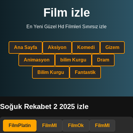
Film izle
En Yeni Güzel Hd Filmleri Sınırsız izle
Ana Sayfa
Aksiyon
Komedi
Gizem
Animasyon
bilim Kurgu
Dram
Bilim Kurgu
Fantastik
Soğuk Rekabet 2 2025 izle
FilmPlatin
FilmMl
FilmOk
FilmMl