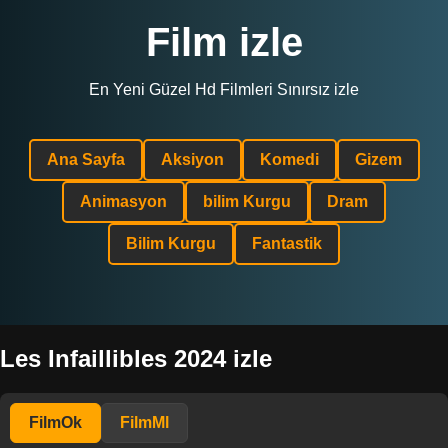
Film izle
En Yeni Güzel Hd Filmleri Sınırsız izle
Ana Sayfa
Aksiyon
Komedi
Gizem
Animasyon
bilim Kurgu
Dram
Bilim Kurgu
Fantastik
Les Infaillibles 2024 izle
FilmOk
FilmMl