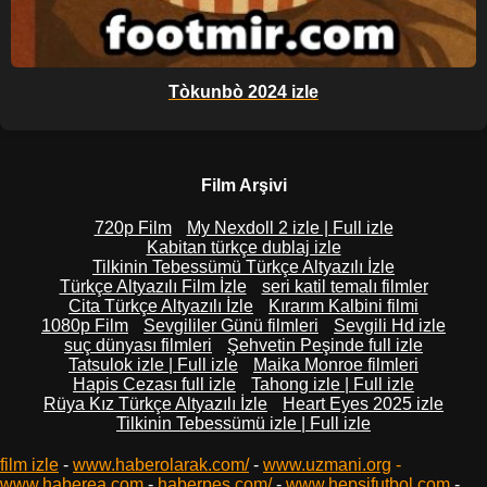
Tòkunbò 2024 izle
Film Arşivi
720p Film
My Nexdoll 2 izle | Full izle
Kabitan türkçe dublaj izle
Tilkinin Tebessümü Türkçe Altyazılı İzle
Türkçe Altyazılı Film İzle
seri katil temalı filmler
Cita Türkçe Altyazılı İzle
Kırarım Kalbini filmi
1080p Film
Sevgililer Günü filmleri
Sevgili Hd izle
suç dünyası filmleri
Şehvetin Peşinde full izle
Tatsulok izle | Full izle
Maika Monroe filmleri
Hapis Cezası full izle
Tahong izle | Full izle
Rüya Kız Türkçe Altyazılı İzle
Heart Eyes 2025 izle
Tilkinin Tebessümü izle | Full izle
film izle
-
www.haberolarak.com/
-
www.uzmani.org
-
www.haberea.com
-
haberpes.com/
-
www.hepsifutbol.com
-