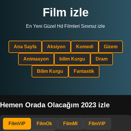
Film izle
En Yeni Güzel Hd Filmleri Sınırsız izle
Ana Sayfa
Aksiyon
Komedi
Gizem
Animasyon
bilim Kurgu
Dram
Bilim Kurgu
Fantastik
Hemen Orada Olacağım 2023 izle
FilmViP
FilmOk
FilmMl
FilmViP