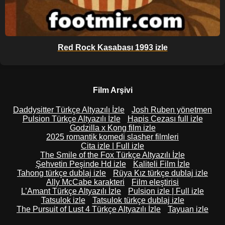
Red Rock Kasabası 1993 izle
Film Arşivi
Daddysitter Türkçe Altyazılı İzle
Josh Ruben yönetmen
Pulsion Türkçe Altyazılı İzle
Hapis Cezası full izle
Godzilla x Kong film izle
2025 romantik komedi slasher filmleri
Cita izle | Full izle
The Smile of the Fox Türkçe Altyazılı İzle
Şehvetin Peşinde Hd izle
Kaliteli Film İzle
Tahong türkçe dublaj izle
Rüya Kız türkçe dublaj izle
Ally McCabe karakteri
Film eleştirisi
L’Amant Türkçe Altyazılı İzle
Pulsion izle | Full izle
Tatsulok izle
Tatsulok türkçe dublaj izle
The Pursuit of Lust 4 Türkçe Altyazılı İzle
Tayuan izle